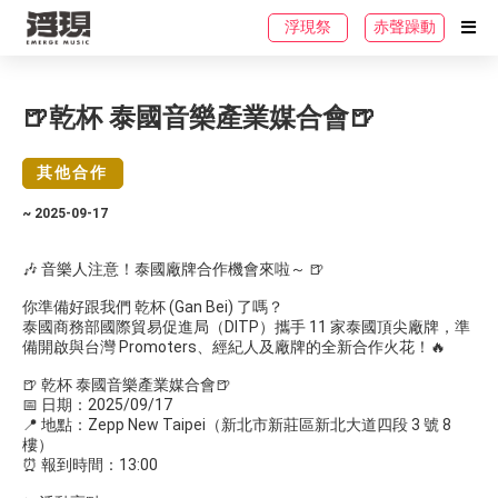
浮現祭
赤聲躁動
🍺乾杯 泰國音樂產業媒合會🍺
其他合作
~ 2025-09-17
🎶 音樂人注意！泰國廠牌合作機會來啦～ 🍺
你準備好跟我們 乾杯 (Gan Bei) 了嗎？
泰國商務部國際貿易促進局（DITP）攜手 11 家泰國頂尖廠牌，準
備開啟與台灣 Promoters、經紀人及廠牌的全新合作火花！🔥
🍺 乾杯 泰國音樂產業媒合會🍺
📅 日期：2025/09/17
📍 地點：Zepp New Taipei（新北市新莊區新北大道四段 3 號 8
樓）
⏰ 報到時間：13:00