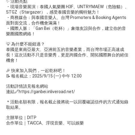
✨ 活動亮點
・現場音樂展演：泰國人氣樂團 H3F、UNTRYMAEW（危險貓）、
STGZ（Stargazer），感受泰國音樂的獨特魅力！
・商務媒合：與泰國音樂人、台灣 Promoters & Booking Agents
面對面交流，合作機會滿滿！
・國際人脈：「Gan Bei（乾杯）」象徵友誼與合作，建立你的音
樂圈國際網絡！
💡 為什麼不能錯過？
泰國是東南亞最大、亞洲前五的音樂產業，而台灣市場正高速成
長！這次活動不只是音樂秀，更是跨國合作、開拓國際舞台的絕佳
機會！
🎉 快來加入我們，一起乾杯吧！
📝 報名截止：2025/9/15 (一) 中午 12:00
活動詳情請見報名網站
連結🔗https://ganbei.inliveroad.net/
＊活動名額有限，報名截止後將統一以回覆確認信件的方式通知錄
取結果。
主辦單位｜DITP
合作單位｜TAICCA、浮現音樂、可以娛樂