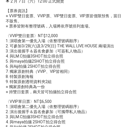
🌟 2 月 7 日（六）12:00 正式開賣
​【票券資訊】
※ VVIP雙日套票、VVIP票、VIP雙日套票、VIP票皆僅限預售，當日
不販售。
※ 票券皆附有整理號碼，入場將依序號排列進場。
〈VVIP雙日套票〉NT$12,000
1. 演唱會第一優先入場（依整理號碼順序）
2. 可參加3/28(六)及3/29(日) THE WALL LIVE HOUSE 兩場演出
3. 演出後握手＆簽名會參加（可簽私人物品）
4. 與LM.C拍攝3SHOT拍立得合照
5. 與maya拍攝2SHOT拍立得合照
6. 與Aiji拍攝 2SHOT拍立得合照
7. 獨家原創特典（VVIP、VIP皆相同）
8. 特製原創海報
9. 特製原創透明資料夾2組
※ 獨家原創特典為一份
※ 持雙日套票，兩天皆可拍攝拍立得合照
〈VVIP單日票〉NT$6,500
1. 演唱會第二優先入場（依整理號碼順序）
2. 演出後握手＆簽名會參加（可攜帶私人物品）
3. 與LM.C拍攝3SHOT拍立得合照
4. 與maya拍攝 2SHOT拍立得合照