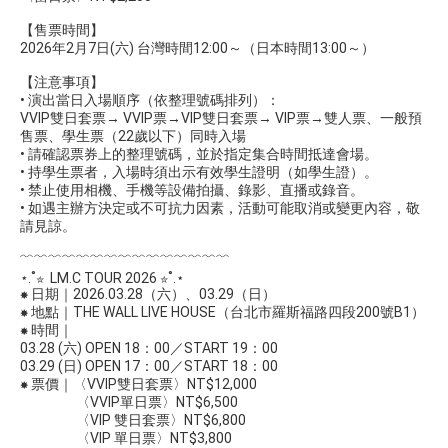
【售票時間】
2026年2月7日(六) 台灣時間12:00～（日本時間13:00～）
【注意事項】
• 演出當日入場順序（依整理號碼排列）：
VVIP雙日套票→ VVIP票→VIP雙日套票→ VIP票→雙人票、一般預
售票、學生票（22歲以下）同時入場
• 請確認票券上的整理號碼，並於指定集合時間抵達會場。
• 持學生票者，入場時須出示有效學生證明（如學生證）。
• 禁止使用相機、手機等設備拍攝、錄影、直播或錄音。
• 如遇主辦方決定或不可抗力因素，活動可能取消或變更內容，敬
請見諒。
﹌﹌﹌﹌﹌﹌﹌﹌﹌﹌﹌﹌﹌﹌﹌
⋆.˚✮ ​ LM.C TOUR 2026 ✮˚.⋆
✸ 日期｜2026.03.28（六）、03.29（日）
✸ 地點｜THE WALL LIVE HOUSE（台北市羅斯福路四段200號B1）
✸ 時間｜
03.28 (六) OPEN 18：00／START 19：00
03.29 (日) OPEN 17：00／START 18：00
✸ 票價｜〈VVIP雙日套票〉NT$12,000
〈VVIP單日票〉NT$6,500
〈VIP 雙日套票〉NT$6,800
〈VIP 單日票〉NT$3,800