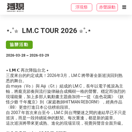
浮現祭
赤聲躁動
⋆.˚✮ ​ LM.C TOUR 2026 ✮˚.⋆
協辦活動
2026-03-28 ~ 2026-03-29
✦ 𝗟𝗠.𝗖 再次降臨台北 ✦
三度來台的約定成真！2026年3月，LM.C 將帶著全新巡演回到熟
悉的舞台。
由 maya（Vo.）與 Aiji（Gt.）組成的 LM.C，長年以電子搖滾為主
軸，將龐克節奏與流行旋律融合成獨樹一格的聲響。穩定而強烈的
現場能量，加上多部人氣動畫主題曲加持——從《血色花園》《妖
怪少爺 千年魔京》到《家庭教師HITMAN REBORN!》，經典作品
〈88〉更曾打進日本公信榜前段班。
自 2007 年首次來台至今，LM.C 與台灣樂迷之間的連結早已不只是
巡演，而是一段持續延伸的默契。每次重逢，都是新的篇章。
這次巡演將帶來更成熟、進化的現場呈現，視覺與聲音全面升級。