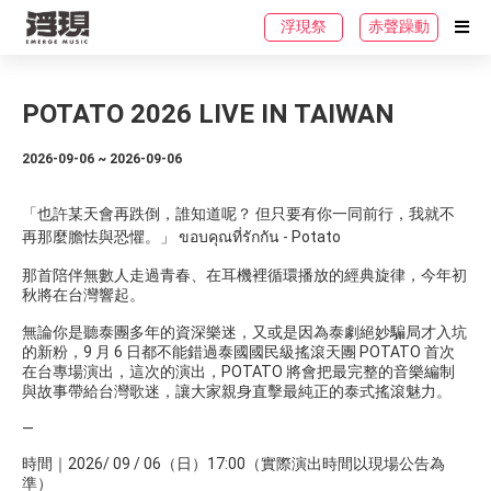
浮現祭
赤聲躁動
POTATO 2026 LIVE IN TAIWAN
2026-09-06 ~ 2026-09-06
「也許某天會再跌倒，誰知道呢？ 但只要有你一同前行，我就不
再那麼膽怯與恐懼。」 ขอบคุณที่รักกัน - Potato
那首陪伴無數人走過青春、在耳機裡循環播放的經典旋律，今年初
秋將在台灣響起。
無論你是聽泰團多年的資深樂迷，又或是因為泰劇絕妙騙局才入坑
的新粉，9 月 6 日都不能錯過泰國國民級搖滾天團 POTATO 首次
在台專場演出，這次的演出，POTATO 將會把最完整的音樂編制
與故事帶給台灣歌迷，讓大家親身直擊最純正的泰式搖滾魅力。
—
時間｜2026/ 09 / 06（日）17:00（實際演出時間以現場公告為
準）