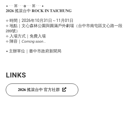
✦ · · · ꕤ · · · ✿ · · · ꕤ · · · ✦
𝟐𝟎𝟐𝟔 搖滾台中 𝐑𝐎𝐂𝐊 𝐈𝐍 𝐓𝐀𝐈𝐂𝐇𝐔𝐍𝐆
⟣ 時間｜2026年10月31日～11月01日
⟣ 地點｜文心森林公園與圓滿戶外劇場（台中市南屯區文心路一段
𝟤𝟪𝟫號）
⟣ 入場方式｜免費入場
⟣ 陣容｜𝘊𝘰𝘮𝘪𝘯𝘨 𝘴𝘰𝘰𝘯...
✦ 主辦單位｜臺中市政府新聞局
LINKS
𝟐𝟎𝟐𝟔 搖滾台中 官方社群