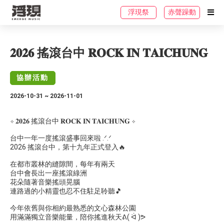
浮現祭
赤聲躁動
𝟐𝟎𝟐𝟔 搖滾台中 𝐑𝐎𝐂𝐊 𝐈𝐍 𝐓𝐀𝐈𝐂𝐇𝐔𝐍𝐆
協辦活動
2026-10-31 ~ 2026-11-01
✧ 𝟐𝟎𝟐𝟔 搖滾台中 𝐑𝐎𝐂𝐊 𝐈𝐍 𝐓𝐀𝐈𝐂𝐇𝐔𝐍𝐆 ✧
台中一年一度搖滾盛事回來啦 .ᐟ.ᐟ
2026 搖滾台中，第十九年正式登入🔥
在都市叢林的縫隙間，每年有兩天
台中會長出一座搖滾綠洲
花朵隨著音樂搖頭晃腦
連路過的小精靈也忍不住駐足聆聽🎵
今年依舊與你相約最熟悉的文心森林公園
用滿滿獨立音樂能量，陪你搖進秋天ᕕ( ᐛ )ᕗ